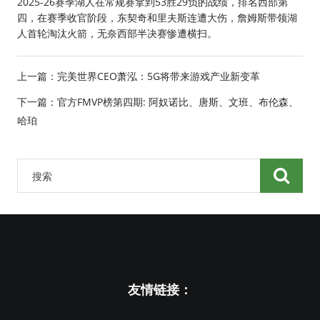
2025-26赛季湖人在常规赛拿到53胜29负的战绩，排名西部第
四，在赛季收官阶段，东契奇和里夫斯连遭大伤，詹姆斯带领湖
人首轮淘汰火箭，无奈西部半决赛惨遭横扫。
上一篇：
完美世界CEO萧泓：5G将带来游戏产业新变革
下一篇：
官方FMVP榜第四期: 阿奴诺比、唐斯、文班、布伦森、
哈珀
友情链接：