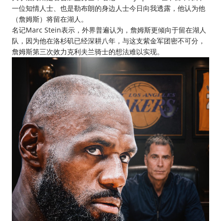
一位知情人士、也是勒布朗的身边人士今日向我透露，他认为他
（詹姆斯）将留在湖人。
名记Marc Stein表示，外界普遍认为，詹姆斯更倾向于留在湖人
队，因为他在洛杉矶已经深耕八年，与这支紫金军团密不可分，
詹姆斯第三次效力克利夫兰骑士的想法难以实现。