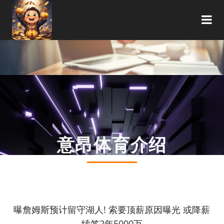
意昂体育介绍
你的位置：
意昂体育
>
意昂体育介绍
>
曝詹姆斯预计留守湖人! 索要顶薪原因曝光 或降薪
续签2年5000万