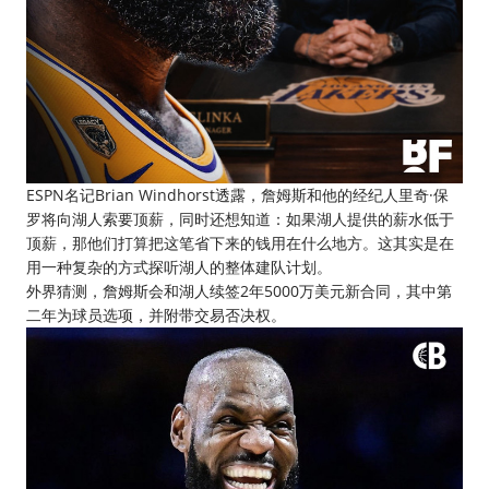
ESPN名记Brian Windhorst透露，詹姆斯和他的经纪人里奇·保
罗将向湖人索要顶薪，同时还想知道：如果湖人提供的薪水低于
顶薪，那他们打算把这笔省下来的钱用在什么地方。这其实是在
用一种复杂的方式探听湖人的整体建队计划。
外界猜测，詹姆斯会和湖人续签2年5000万美元新合同，其中第
二年为球员选项，并附带交易否决权。