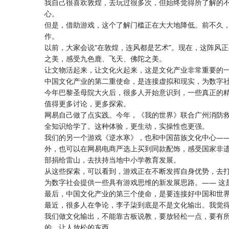
我自己很喜欢敦煌，去玩过很多次，但始终觉得所了解的不过
心。
但是，借助游戏，这个了解门槛正在大大地降低。前不久
作。
以前，大家会说“在敦煌，连风都是艺术”。现在，这阵风
之美，感受九色鹿、飞天、佛陀之美。
让文物活起来，让文化火起来，这是文化产业非常重要的
中国文化产业的第二重使命，是连接虚拟和现实，为数字
今年巴黎圣母院大火后，很多人开始意识到，一些真正的
值得更多讨论，更多探索。
网易自己做了点实践。今年，《我的世界》联合广州消防
全知识给学了。这种体验，更生动，实操性也更强。
我们的另一个游戏《逆水寒》，也和中国苗族文化中心—
外，也可以在网易电商严选上买到同款配饰，感受国家非
部捐给雷山，去扶持当地中小学教育发展。
从这些探索，可以看到，游戏正在不断发挥自身优势，去
为数字社会提供一些具有游戏思维的新发展思路。—— 这
最后，中国文化产业的第三个使命，是要连接好中国和世
最近，很多人在争论，李子柒到底是不是文化输出。我觉
我们做文化输出，不能靠古板说教，要放轻松一点，要有
的、让人放松的东西。