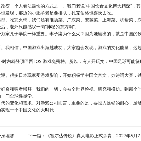
改变一个人看法最快的方式之一。我们老说“中国饮食文化博大精深”，
谷也发现，那边的小肥羊老是要排队，扎克伯格也喜欢去吃。
类型。吃完火锅，我们还有淮扬菜、广东菜、安徽菜、上海菜、杭帮菜，
后，老外只能感叹一句“神秘的东方啊”。
一万家孔子学院一样重要。李子柒为什么火？因为她输出的，就是中国的
西。我相信，中国游戏出海越成功，大家越会发现，游戏的文化能量，远
小时内就登顶巴西 iOS 游戏免费榜。所以，有人开玩笑：中国足球可能征
欢迎。很多日本玩家受游戏影响，开始积极学中国文言文，办诗词大赛，
于好奇和强者崇拜，我们的一切，会被全世界检视、研究和模仿。到那个
为一门全球性显学。
时代的变化和需求。对游戏公司而言，重要的是，要投入足够的耐心，足
助实现一个中国文化的大时代！
一身埋怨
下一篇：
《塞尔达传说》真人电影正式杀青，2027年5月