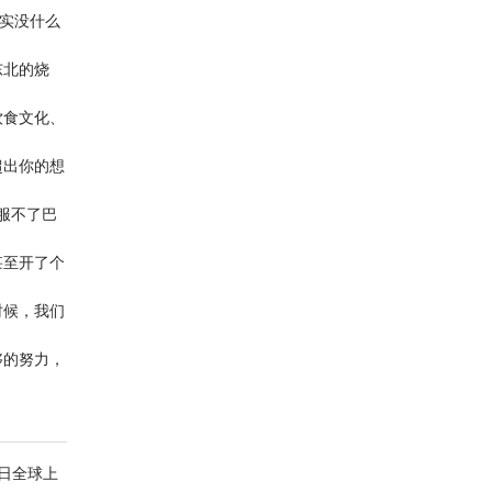
其实没什么
东北的烧
饮食文化、
超出你的想
服不了巴
甚至开了个
时候，我们
够的努力，
7日全球上