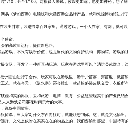
1/10，甚至1/100。对很多人来说，敦煌更加远，也更加神秘，想了
，网易《梦幻西游》电脑版和大话西游全品牌产品，就和敦煌博物馆进行
正在吹出甘肃，吹进寻常百姓家里。通过游戏，一个人在家、有网，就可
一个使命。
社会的高质量运行，提供新思路。
精品游戏，不只有娱乐价值，也是当代的文物保护机构、博物馆。游戏的
救援支队，开发了一种新互动玩法。玩家在游戏里可以当消防员或群众，
—贵州雷山进行了合作。玩家可以在游戏里，游千户苗寨，穿苗服，戴苗
遗工艺。就在今天，《逆水寒》还会推出一款苗族盛装皮肤义卖，衣服所
打破虚和实的界限，去和旅游、电商、教育、公益这些现实中的产业做结
是未来游戏公司要花时间思考的大事。
界，说好中国故事。
得很简单，当大家对什么东西向往时，就能联想到你。这，就是文化输出
所选择。文化是依附在实实在在的物品上的，我们要输出那些，中国特有