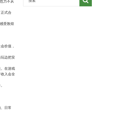
解也力不从
了正式合
以感受敦煌
社会价值，
边玩边把安
银。在游戏
有收入会全
合。
。
的、日常