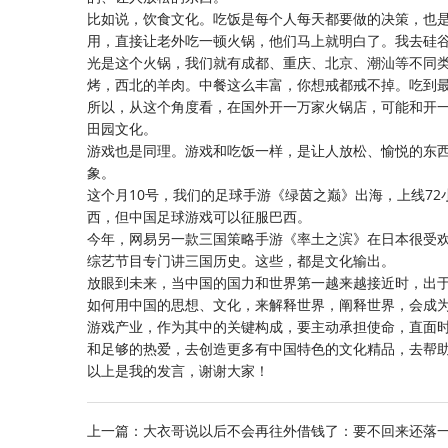
比如说，饮食文化。吃饭是每个人每天都要做的决策，也是
用，直接让老外吃一顿火锅，他们马上就明白了。我去硅
光是这个火锅，我们就有成都、重庆、北京、潮汕等不同
烤，西北的羊肉。中餐这么丰富，你想戒都戒不掉。吃到最
所以，从这个角度看，在国外开一万家火锅店，可能和开
田园文化。
游戏也是同理。游戏和吃饭一样，是让人放松、愉悦的东
象。
这个月10号，我们的足球手游《绿茵之巅》出海，上线72
西，但中国足球游戏可以征服巴西。
今年，网易另一款三国策略手游《率土之滨》在日本很受
综艺节目专门讲三国历史。这些，都是文化输出。
放眼到未来，当中国的国力和世界第一越来越接近时，出
如何用中国的思想、文化，来解释世界，阐释世界，会成
游戏产业，作为其中的关键构成，要主动承担使命，直面
和足够的热爱，去创造更多有中国特色的文化精品，去帮
以上是我的发言，谢谢大家！
上一篇：
大衣哥说以后不会再往外借钱了：要不回来还落